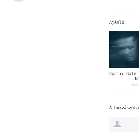
Ajánló:
Cosmic Gate 
N
tra
A hozzászólá