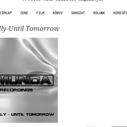
CÍMLAP
ZENE
FILM
KÖNYV
SOROZAT
RÓLUNK
KERESÉ
lly-Until Tomorrow