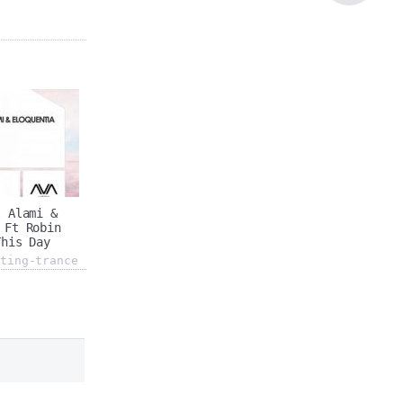
l Alami &
 Ft Robin
This Day
ting-trance