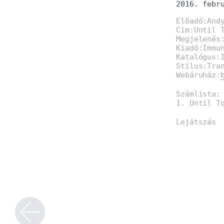
2016. febr
Előadó:And
Cim:Until 
Megjelenés
Kiadó:Immu
Katalógus:
Stilus:Tra
Webáruház:
Számlista:
1. Until T
Lejátszás