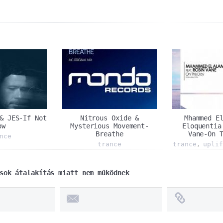
& JES-If Not
Nitrous Oxide &
Mhammed E
ow
Mysterious Movement-
Eloquentia
Breathe
Vane-On 
nce
trance
trance
uplif
,
sok átalakítás miatt nem működnek