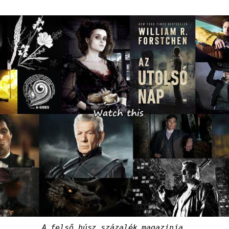
A felső húsz százalék magazinja.