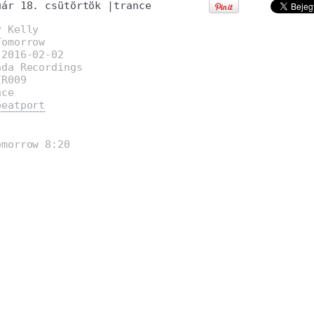
uár 18. csütörtök
|
trance
y Kelly
Tomorrow
:2016-02-02
nda Recordings
IR009
nce
beatport
omorrow 8:20