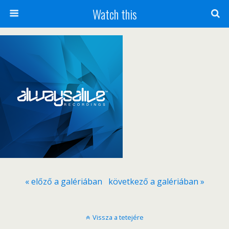
Watch this
« előző a galériában
következő a galériában »
Vissza a tetejére