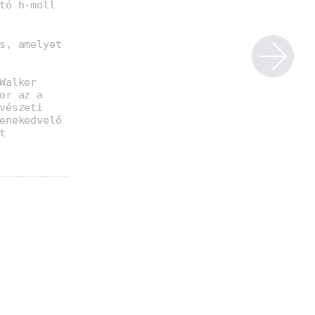
tó h-moll
s, amelyet
Walker
or az a
vészeti
enekedvelő
t