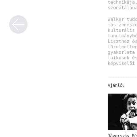
technikája
szonátáján
Walker tud
más zenesz
kulturális
tanulmányb
Liszthez é
türelmetle
gyakorlata
laikusok é
képviselői
Ajánló:
Jávorszky Bé