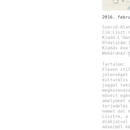
2016. febr
Szerző:Ala
Cím:Liszt-
Kiadó:L’Ha
Oldalszám:
Kiadás éve
Webáruház:
Tartalom:
Eleven stí
jelenséget
kulturális
joggal tek
megkoronáz
műveit egé
amelyeket 
terjedelmi
német dal 
Lisztre, a
diákjaival
műveiből k