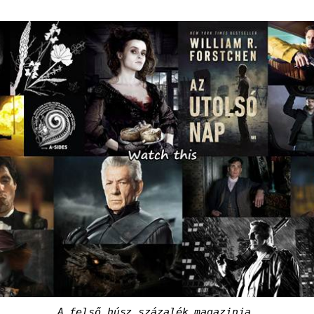
A felső húsz százalék magazinja.