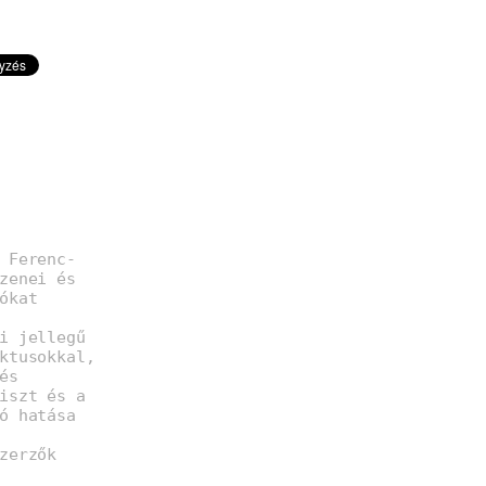
 Ferenc-
zenei és
ókat
i jellegű
ktusokkal,
és
iszt és a
ó hatása
zerzők