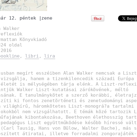
uár 12. péntek
|
zene
n Walker
reflexiók
rmattan Könyvkiadó
324 oldal
:2016
bookline
,
libri
,
lira
lusban megírt esszéiben Alan Walker nemcsak a Liszt
 vizsgálja, hanem a tizenkilencedik századi Európa 
 életét is mélységében tárja elénk. A Liszt-reflexi
intjük Walker Liszt-kutatásai zárókövének, méltó
ásának. E tanulmánykötet a szerző korábbi, életrajz
szíti ki fontos zenetörténeti és zenetudományi aspe
a világhírű, háromkötetes Liszt-monográ?a tartalmi 
 okokból nem vizsgálhatott. E témák közé tartozik L
műfajának kibontakozása, Beethoven élethosszig tart
 pedagógus Liszt együttműködése később híressé vált
 (Carl Tausig, Hans von Bülow, Walter Bache), más s
észített átiratai, illetve forradalmi zongorajáték-