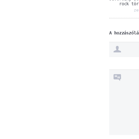
rock tör
ze
A hozzászólá