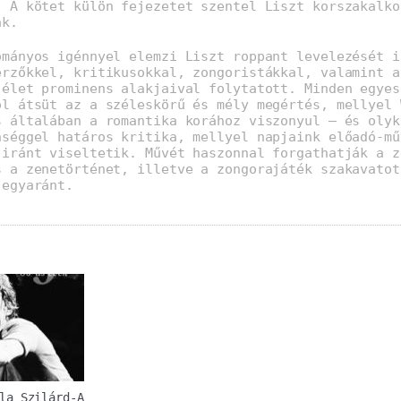
. A kötet külön fejezetet szentel Liszt korszakalko
ak.
ományos igénnyel elemzi Liszt roppant levelezését i
erzőkkel, kritikusokkal, zongoristákkal, valamint a
 élet prominens alakjaival folytatott. Minden egyes
ól átsüt az a széleskörű és mély megértés, mellyel 
s általában a romantika korához viszonyul – és olyk
nséggel határos kritika, mellyel napjaink előadó-mű
 iránt viseltetik. Művét haszonnal forgathatják a z
s a zenetörténet, illetve a zongorajáték szakavatot
 egyaránt.
la Szilárd-A