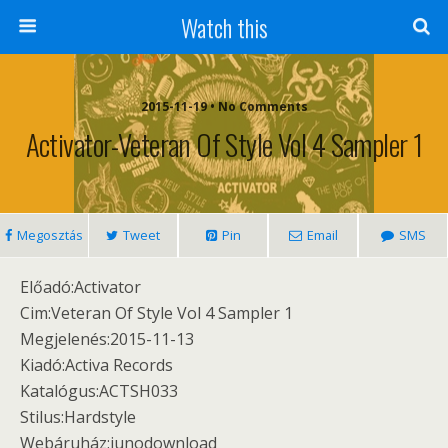
Watch this
2015-11-19 • No Comments
Activator-Veteran Of Style Vol 4 Sampler 1
Megosztás
Tweet
Pin
Email
SMS
Előadó:Activator
Cim:Veteran Of Style Vol 4 Sampler 1
Megjelenés:2015-11-13
Kiadó:Activa Records
Katalógus:ACTSH033
Stilus:Hardstyle
Webáruház:junodownload