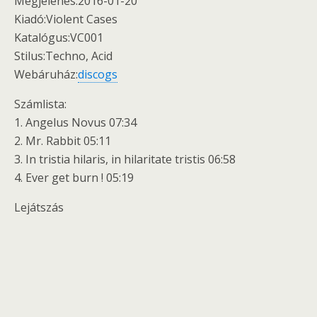
Megjelenés:2016-01-20
Kiadó:Violent Cases ‎
Katalógus:VC001
Stilus:Techno, Acid
Webáruház:
discogs
Számlista:
1. Angelus Novus 07:34
2. Mr. Rabbit 05:11
3. In tristia hilaris, in hilaritate tristis 06:58
4. Ever get burn ! 05:19
Lejátszás