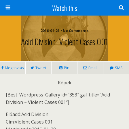
Watch this
2016-01-21 • No Comments
Acid Division–Violent Cases 001
Megosztás
Tweet
Pin
Email
SMS
Képek
[Best_Wordpress_Gallery id=”353″ gal_title=”Acid
Division ‎– Violent Cases 001″]
Előadó:Acid Division
Cim:Violent Cases 001