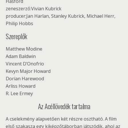
Hasford
zeneszerző:Vivian Kubrick
producer:Jan Harlan, Stanley Kubrick, Michael Herr,
Philip Hobbs
Szereplők
Matthew Modine
Adam Baldwin
Vincent D’Onofrio
Kevyn Major Howard
Dorian Harewood
Arliss Howard
R. Lee Ermey
Az Acéllövedék tartalma
A cselekmény alapvetően két részre osztható. A film
első szakasza egy kiképzőtáborban játszódik, ahol az