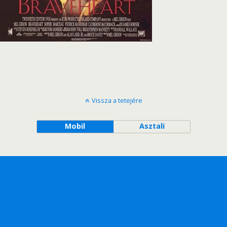
Vissza a tetejére
Mobil
Asztali