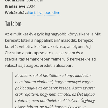
Oldalszám:
334 oldal
Kiadás éve:
2004
Webáruház:
libri
,
lira
,
bookline
Tartalom:
Az elmúlt két év egyik legnagyobb könyvsikere, a Mit
keresett Isten a nappalimban? második, befejező
kötetét veheti a kezébe az olvasó, amelyben A. J.
Christian a párkapcsolatok, a szerelem és a
szexualitás témakörében felmerülő kérdésekre ad
választ sajátságos, eredeti stílusában.
Bevallom, sokat hezitáltam e könyv kiadásán:
nem tudtam eldönteni, hogy a mennyet vagy a
poklot adja-e az emberek kezébe. Aztán egyszer
csak rájöttem, hogy nem állhatok az Élet útjába,
rájöttem, nem dönthetek senki helyett. Úgyhogy
olvass bátran, de tudd, hogy az érzelem, a