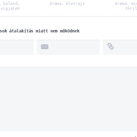
kaland
dráma
életrajz
dráma
mi
,
,
,
,
vígjáték
thri
,
sok átalakítás miatt nem működnek