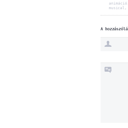
animáció
musical
A hozzászólá