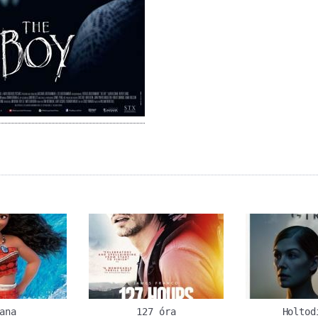
ana
127 óra
Holtod