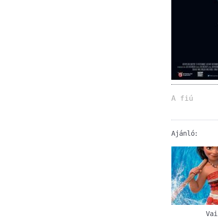
A fiú
Ajánló:
Vai