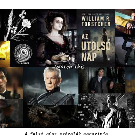
A felső húsz százalék magazinja.