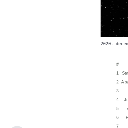
2020. dece
#
1
Sta
2
A s
3
4
Ju
5
6
P
7