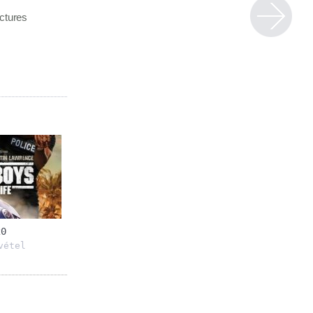
ctures
20
vétel