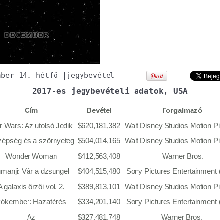
mber 14. hétfő
|
jegybevétel
2017-es jegybevételi adatok, USA
Cím
Bevétel
Forgalmazó
r Wars: Az utolsó Jedik
$620,181,382
Walt Disney Studios Motion Pi
zépség és a szörnyeteg
$504,014,165
Walt Disney Studios Motion Pi
Wonder Woman
$412,563,408
Warner Bros.
manji: Vár a dzsungel
$404,515,480
Sony Pictures Entertainment
A galaxis őrzői vol. 2.
$389,813,101
Walt Disney Studios Motion Pi
ókember: Hazatérés
$334,201,140
Sony Pictures Entertainment
Az
$327,481,748
Warner Bros.