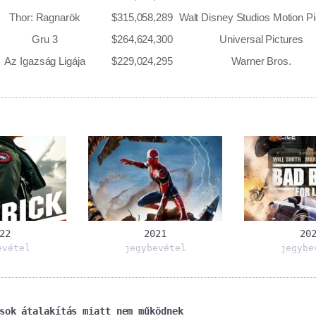
Thor: Ragnarök
$315,058,289
Walt Disney Studios Motion Pi
Gru 3
$264,624,300
Universal Pictures
Az Igazság Ligája
$229,024,295
Warner Bros.
22
2021
20
evétel
jegybevétel
jegybe
sok átalakítás miatt nem működnek