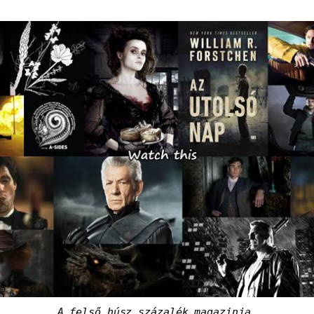
A felső húsz százalék magazinja.