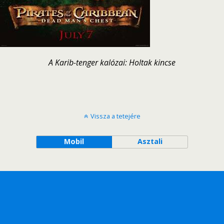
A Karib-tenger kalózai: Holtak kincse
Vissza a tetejére
Mobil
Asztali