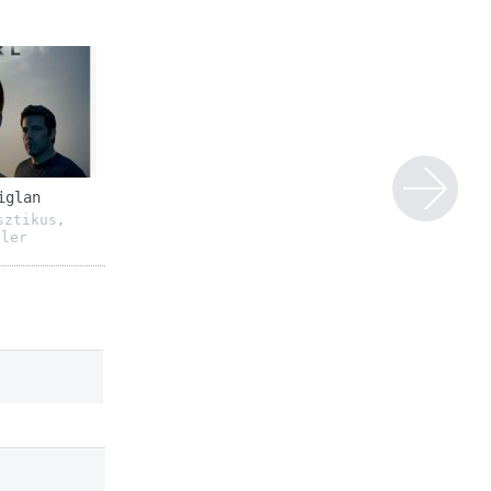
iglan
sztikus
,
ller