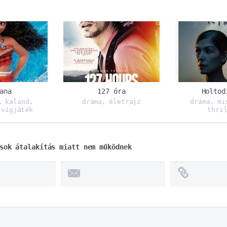
ana
127 óra
Holtod
kaland
dráma
életrajz
dráma
mi
,
,
,
,
vígjáték
thri
,
sok átalakítás miatt nem működnek