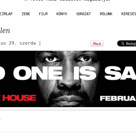
CÍMLAP
ZENE
FILM
KÖNYV
SOROZAT
RÓLUNK
KERESÉ
len
ius 29. szerda
|
n