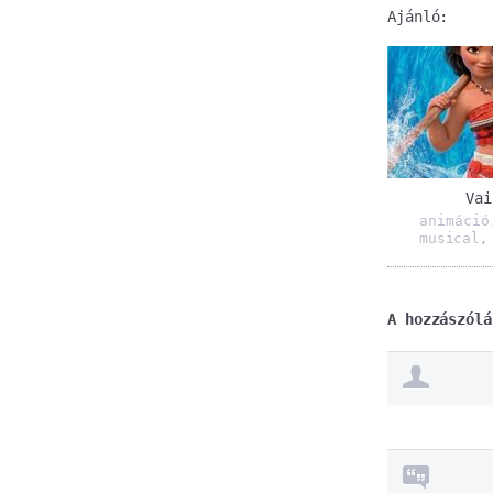
Ajánló:
Vai
animáció
musical
A hozzászólá