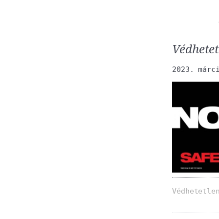
Védhetet
2023. márc
Védhetetle