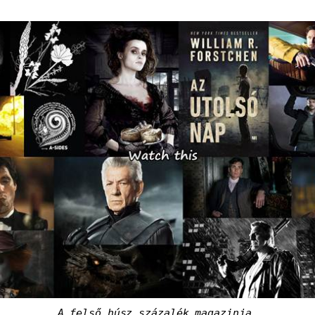
A felső húsz százalék magazinja.