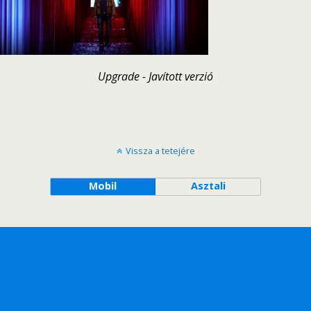
Upgrade - Javított verzió
Vissza a tetejére
Mobil
Asztali