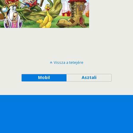
Vissza a tetejére
Mobil
Asztali