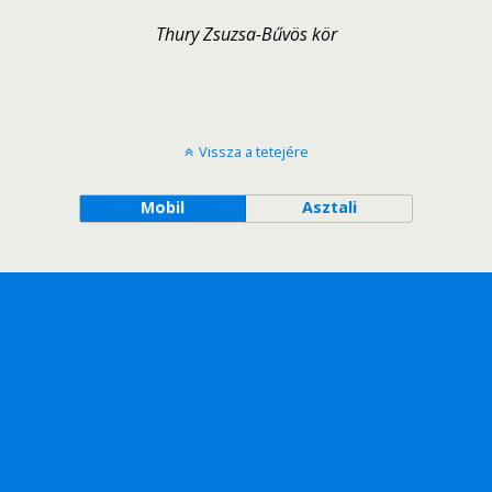
Thury Zsuzsa-Bűvös kör
Vissza a tetejére
Mobil
Asztali