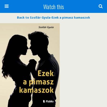
Watch this
Back to Szollár Gyula-Ezek a pimasz kamaszok