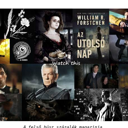
A felső húsz százalék magazinja.