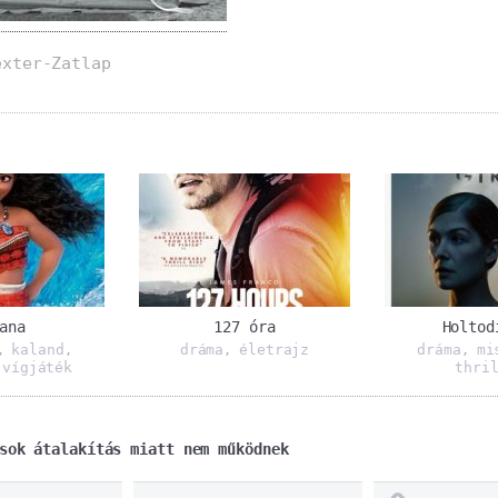
exter-Zatlap
ana
127 óra
Holtod
kaland
dráma
életrajz
dráma
mi
,
,
,
,
vígjáték
thri
,
sok átalakítás miatt nem működnek