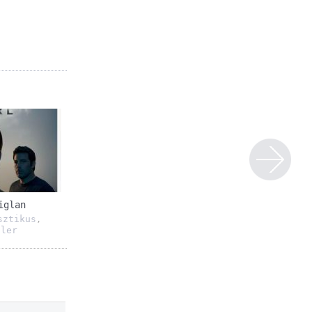
iglan
sztikus
,
ller