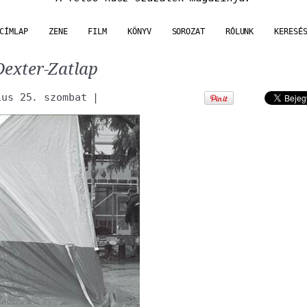
CÍMLAP
ZENE
FILM
KÖNYV
SOROZAT
RÓLUNK
KERESÉ
 Dexter-Zatlap
ius 25. szombat
|