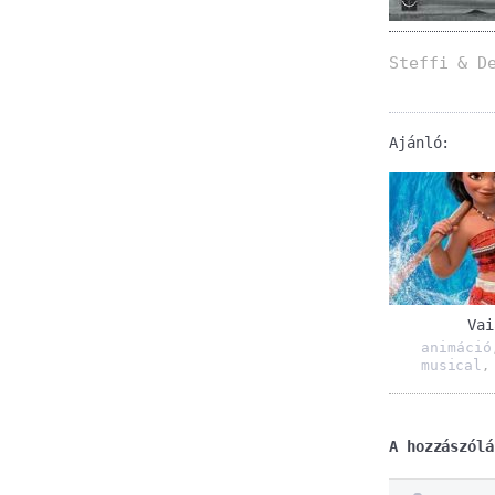
Steffi & D
Ajánló:
Vai
animáció
musical
A hozzászólá