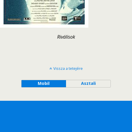
Riválisok
Vissza a tetejére
Mobil
Asztali