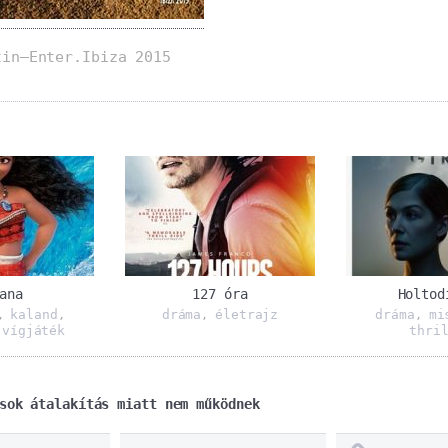
tin–Enter.Ibiza 2015
ana
127 óra
Holtod
kaland
dráma
életrajz
dráma
mi
,
,
,
,
vígjáték
thri
,
sok átalakítás miatt nem működnek