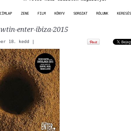
CÍMLAP
ZENE
FILM
KÖNYV
SOROZAT
RÓLUNK
KERESÉ
awtin-enter-ibiza-2015
ber 18. kedd
|