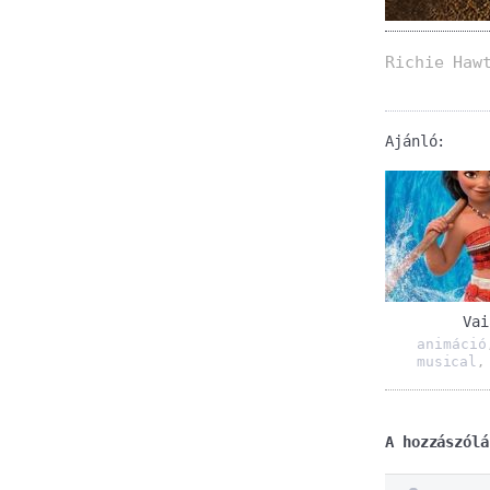
Richie Haw
Ajánló:
Vai
animáció
musical
A hozzászólá