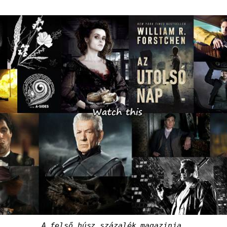
A felső húsz százalék magazinja.