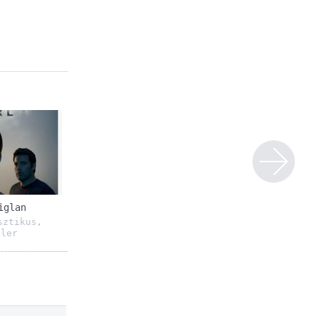
iglan
sztikus
,
ller