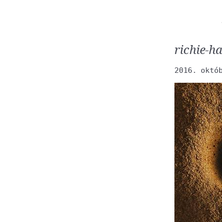
richie-h
2016. októ