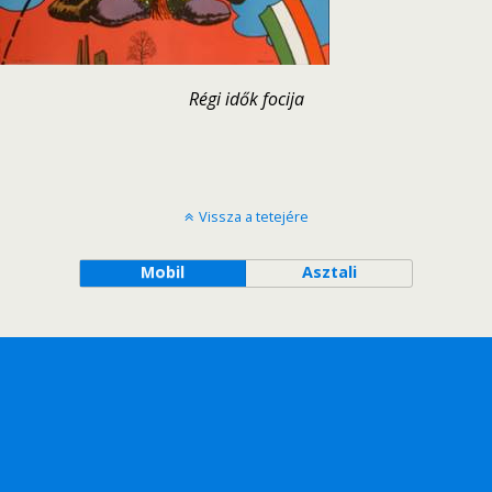
Régi idők focija
Vissza a tetejére
Mobil
Asztali