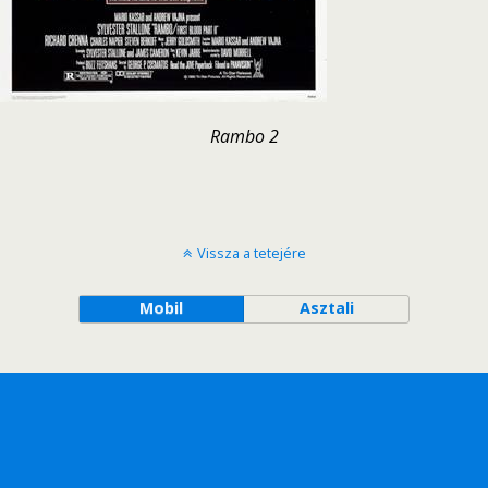
Rambo 2
Vissza a tetejére
Mobil
Asztali