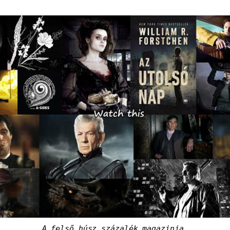
A felső húsz százalék magazinja.