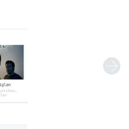
iglan
sztikus
,
ller