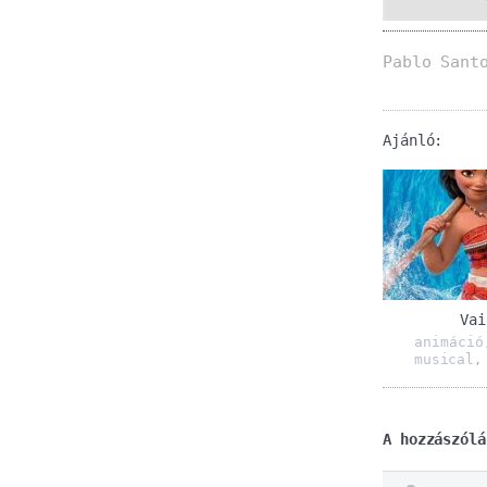
Pablo Sant
Ajánló:
Vai
animáció
musical
A hozzászólá