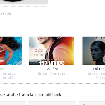
os-Fog
ana
127 óra
Holtod
kaland
dráma
életrajz
dráma
mi
,
,
,
,
vígjáték
thri
,
sok átalakítás miatt nem működnek