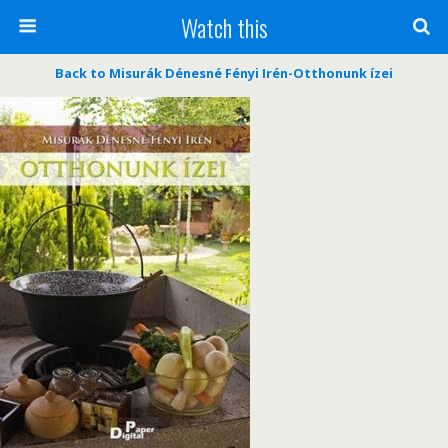
Watch this
Back to Misurák Dénesné Fényi Irén-Otthonunk ízei