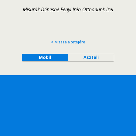
Misurák Dénesné Fényi Irén-Otthonunk ízei
Vissza a tetejére
Mobil
Asztali