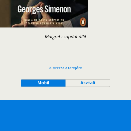
Maigret csapdát állít
Vissza a tetejére
Mobil
Asztali