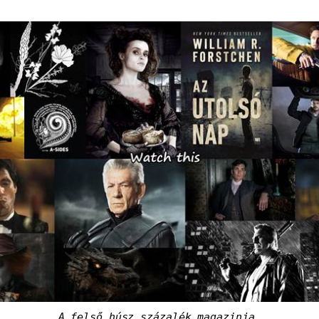
A felső húsz százalék magazinja.