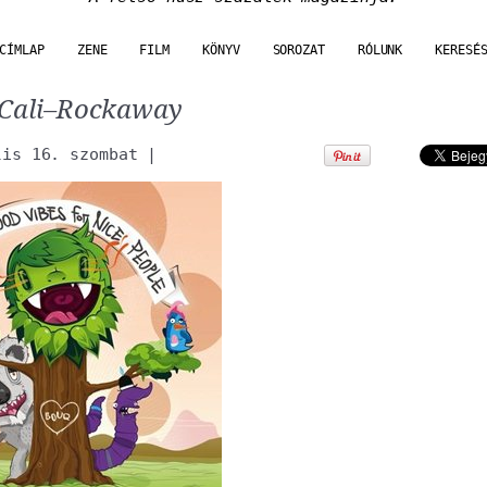
CÍMLAP
ZENE
FILM
KÖNYV
SOROZAT
RÓLUNK
KERESÉ
Cali–Rockaway
lis 16. szombat
|