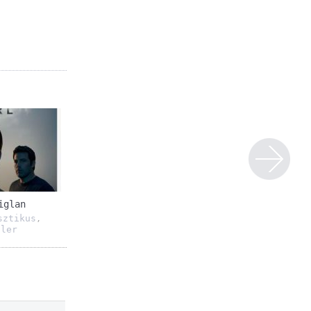
iglan
sztikus
,
ller