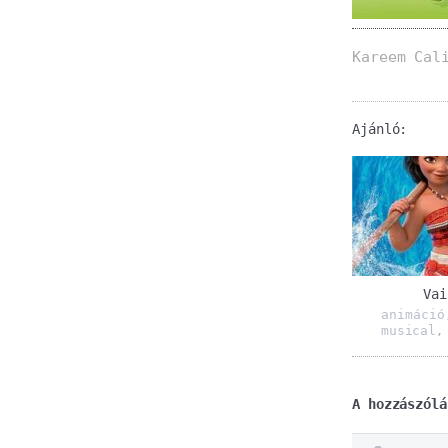
Kareem Cal
Ajánló:
Vai
animáció
musical
A hozzászólá