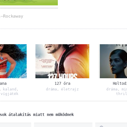
i–Rockaway
ana
127 óra
Holtod
kaland
dráma
életrajz
dráma
mi
,
,
,
,
vígjáték
thri
,
sok átalakítás miatt nem működnek