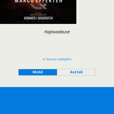
Hajtóvadászat
Vissza a tetejére
Mobil
Asztali