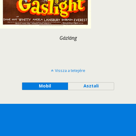
Gázláng
Vissza a tetejére
Mobil
Asztali