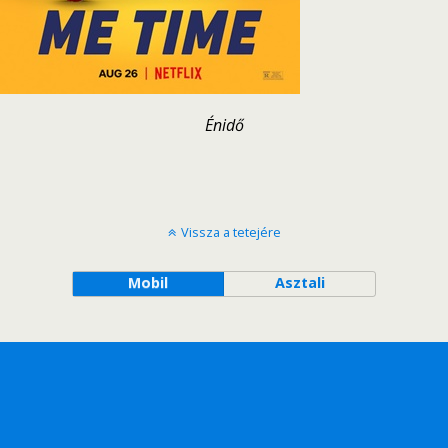
Énidő
Vissza a tetejére
Mobil
Asztali