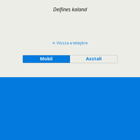
Delfines kaland
Vissza a tetejére
Mobil
Asztali