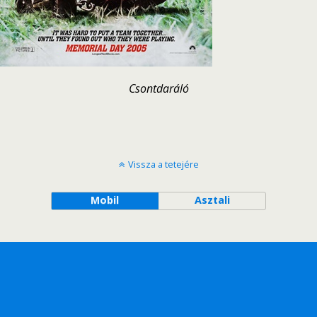
Csontdaráló
Vissza a tetejére
Mobil
Asztali