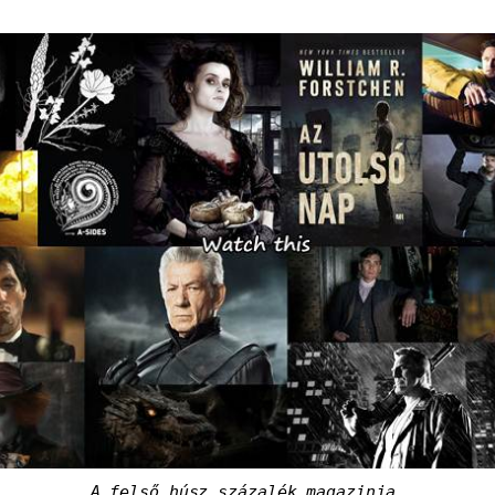
A felső húsz százalék magazinja.