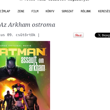
CÍMLAP
ZENE
FILM
KÖNYV
SOROZAT
RÓLUNK
KERESÉ
Az Arkham ostroma
ius 09. csütörtök
|