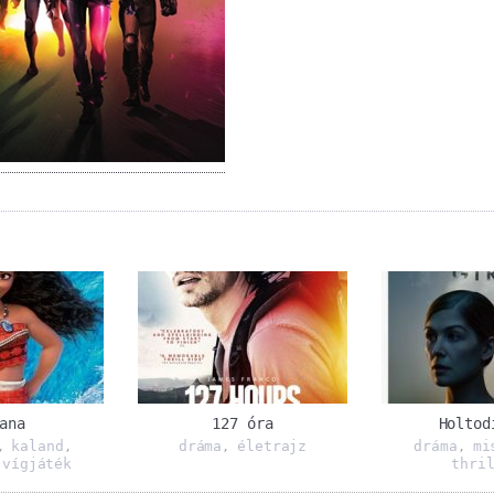
ana
127 óra
Holtod
kaland
dráma
életrajz
dráma
mi
,
,
,
,
vígjáték
thri
,