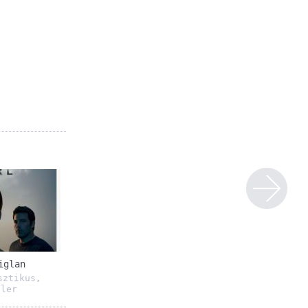
iglan
sztikus
,
ller