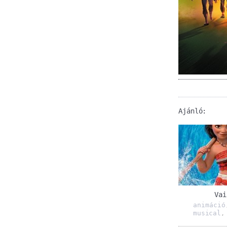
Ajánló:
Vai
animáció
musical