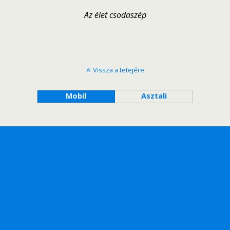
Az élet csodaszép
Vissza a tetejére
Mobil
Asztali