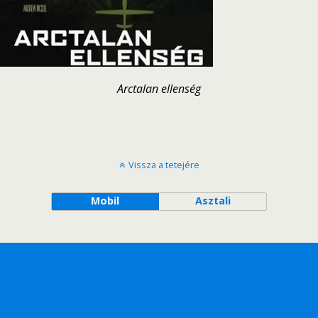
Arctalan ellenség
Vissza a tetejére
Mobil
Asztali