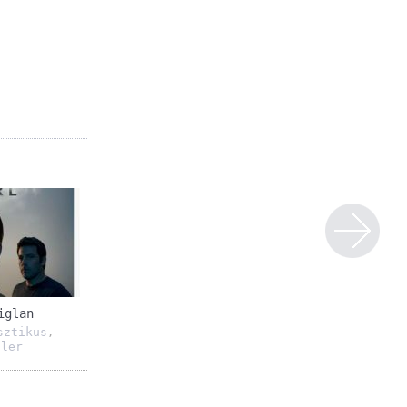
iglan
sztikus
,
ller