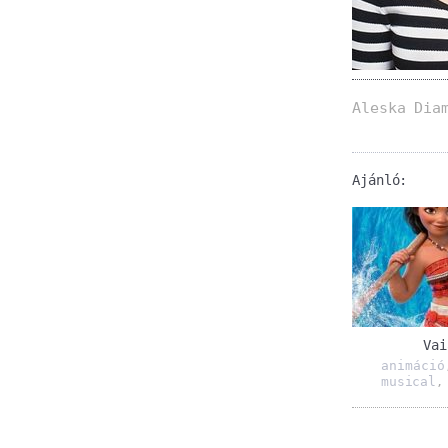
Aleska Dia
Ajánló:
Vai
animáció
musical