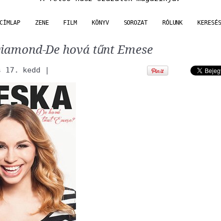
CÍMLAP
ZENE
FILM
KÖNYV
SOROZAT
RÓLUNK
KERESÉ
Diamond-De hová tűnt Emese
s 17. kedd
|