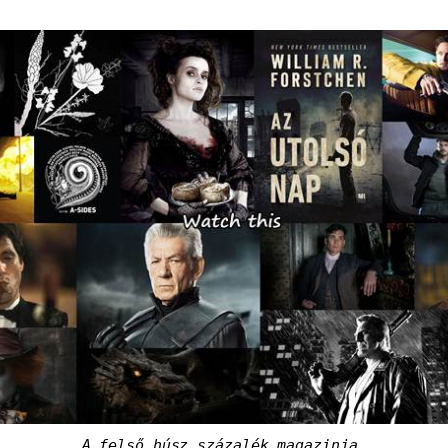
A felső húsz százalék magazinja.