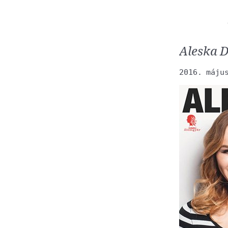
Aleska 
2016. máju