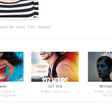
mond-De hová tűnt Emese?
ana
127 óra
Holtod
kaland
dráma
életrajz
dráma
mi
,
,
,
,
vígjáték
thri
,