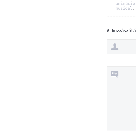
animáció
musical
A hozzászólá