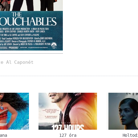
te Al Caponét
ana
127 óra
Holtod