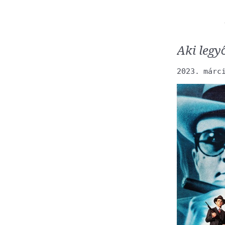
Aki legy
2023. márc