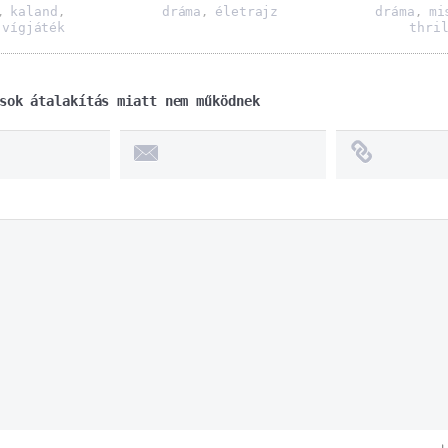
kaland
dráma
életrajz
dráma
mi
,
,
,
,
vígjáték
thri
,
sok átalakítás miatt nem működnek