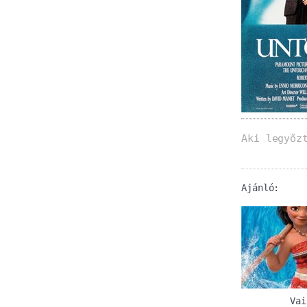
Aki legyőz
Ajánló:
Vai