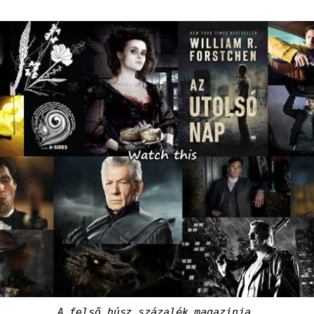
A felső húsz százalék magazinja.