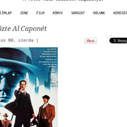
CÍMLAP
ZENE
FILM
KÖNYV
SOROZAT
RÓLUNK
KERESÉ
őzte Al Caponét
ius 08. szerda
|