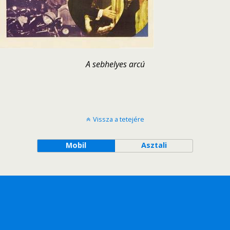
A sebhelyes arcú
Vissza a tetejére
Mobil
Asztali