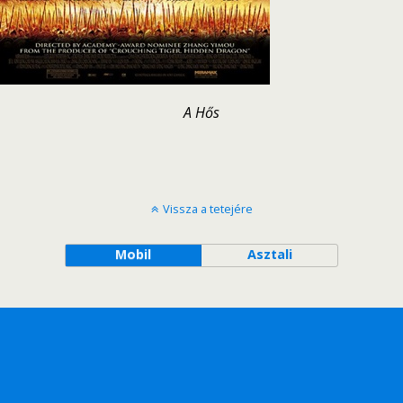
A Hős
Vissza a tetejére
Mobil
Asztali